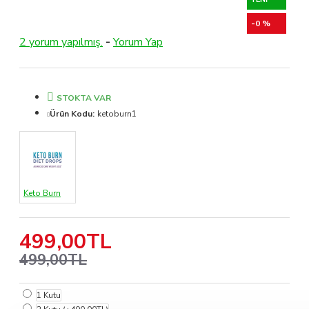
-0 %
2 yorum yapılmış.
-
Yorum Yap
STOKTA VAR
Ürün Kodu:
ketoburn1
Keto Burn
499,00TL
499,00TL
1 Kutu