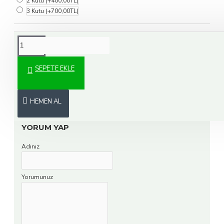
2 Kutu
(+400,00TL)
3 Kutu
(+700,00TL)
16:00'a kadar verdiğiniz siparişler aynı
ÜCRETSIZ
gün kargoya verilir.
KARGO
SEPETE EKLE
ÜRÜN YORUMLARI
HEMEN AL
YORUM YAP
Adınız
Yorumunuz