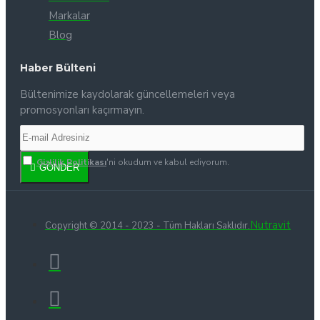
Markalar
Blog
Haber Bülteni
Bültenimize kaydolarak güncellemeleri veya
promosyonları kaçırmayın.
Gizlilik Politikası
'ni okudum ve kabul ediyorum.
GÖNDER
Nutravit
Copyright © 2014 - 2023 - Tüm Hakları Saklıdır.