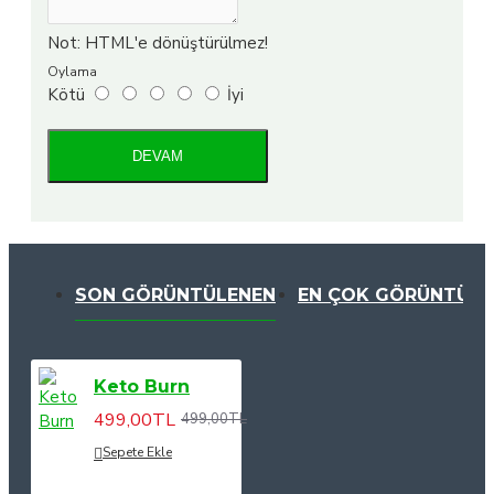
Not:
HTML'e dönüştürülmez!
Oylama
Kötü
İyi
DEVAM
SON GÖRÜNTÜLENEN
EN ÇOK GÖRÜNTÜLE
Keto Burn
499,00TL
499,00TL
Sepete Ekle