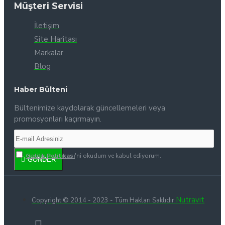
Müşteri Servisi
İletişim
Site Haritası
Markalar
Blog
Haber Bülteni
Bültenimize kaydolarak güncellemeleri veya
promosyonları kaçırmayın.
Gizlilik Politikası
'ni okudum ve kabul ediyorum.
GÖNDER
Nutravit
Copyright © 2014 - 2023 - Tüm Hakları Saklıdır.