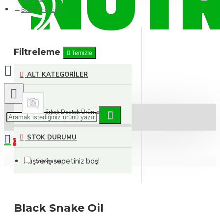
Black Snake Oil
Filtreleme
Temizle
ALT KATEGORILER
Erkek Destek Ürünleri
STOK DURUMU
0
Alışveriş sepetiniz boş!
Stokta var
Black Snake Oil