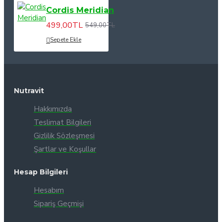
Cordis Meridian
499,00TL
549,00TL
Sepete Ekle
Nutravit
Hakkımızda
Teslimat Bilgileri
Gizlilik Sözleşmesi
Şartlar ve Koşullar
Hesap Bilgileri
Hesabım
Sipariş Geçmişi